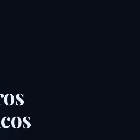
ros
cos