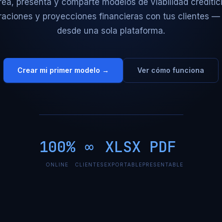
rea, presenta y comparte modelos de viabilidad creditici
raciones y proyecciones financieras con tus clientes —
desde una sola plataforma.
Crear mi primer modelo →
Ver cómo funciona
100%
∞
XLSX
PDF
ONLINE
CLIENTES
EXPORTABLE
PRESENTABLE