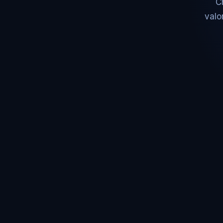
C
valo